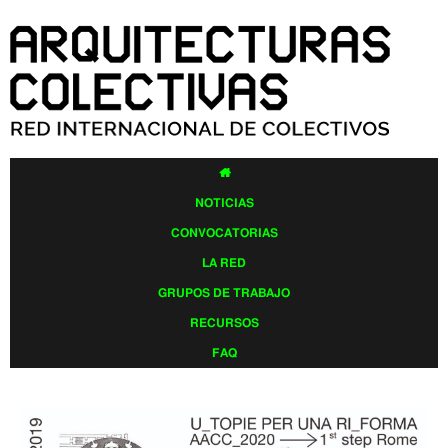
Pasar al
contenido
principal

NOTICIAS
CONVOCATORIAS
LA RED
GRUPOS DE TRABAJO
RECURSOS
FAQ