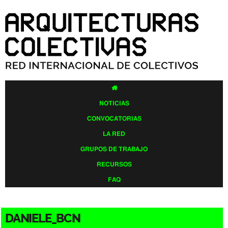
Pasar al
contenido
principal

NOTICIAS
CONVOCATORIAS
LA RED
GRUPOS DE TRABAJO
RECURSOS
FAQ
DANIELE_BCN