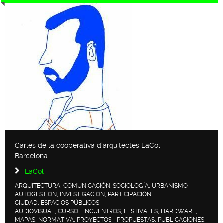
Carles de la cooperativa d'arquitectes LaCol
Barcelona
LaCol
ARQUITECTURA, COMUNICACIÓN, SOCIOLOGÍA, URBANISMO
AUTOGESTIÓN, INVESTIGACIÓN, PARTICIPACIÓN
CIUDAD, ESPACIOS PÚBLICOS
AUDIOVISUAL, CURSO, ENCUENTROS, FESTIVALES, HARDWARE,
MAPAS, NORMATIVA, PROYECTOS - PROPUESTAS, PUBLICACIONES,