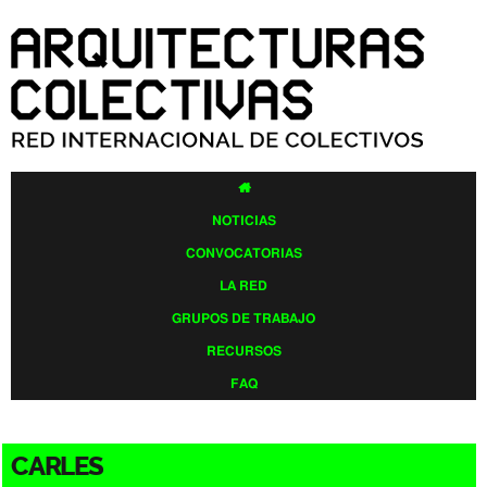
Pasar al
contenido
principal

NOTICIAS
CONVOCATORIAS
LA RED
GRUPOS DE TRABAJO
RECURSOS
FAQ
CARLES