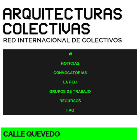
Pasar al
contenido
principal

NOTICIAS
CONVOCATORIAS
LA RED
GRUPOS DE TRABAJO
RECURSOS
FAQ
CALLE QUEVEDO