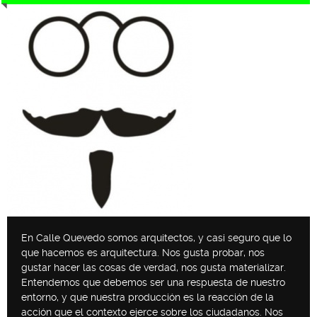
En Calle Quevedo somos arquitectos, y casi seguro que lo
que hacemos es arquitectura. Nos gusta probar, nos
gustar hacer las cosas de verdad, nos gusta materializar.
Entendemos que debemos ser una respuesta de nuestro
entorno, y que nuestra producción es la reacción de la
acción que el contexto ejerce sobre los ciudadanos. Nos