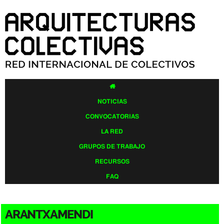
Pasar al
contenido
principal

NOTICIAS
CONVOCATORIAS
LA RED
GRUPOS DE TRABAJO
RECURSOS
FAQ
ARANTXAMENDI