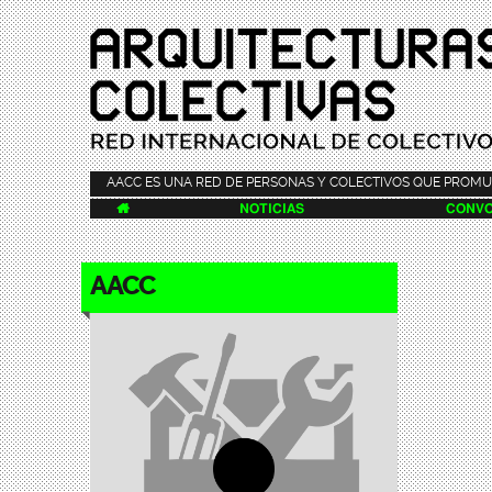
AACC ES UNA RED DE PERSONAS Y COLECTIVOS QUE PROMU

NOTICIAS
CONVO
AACC