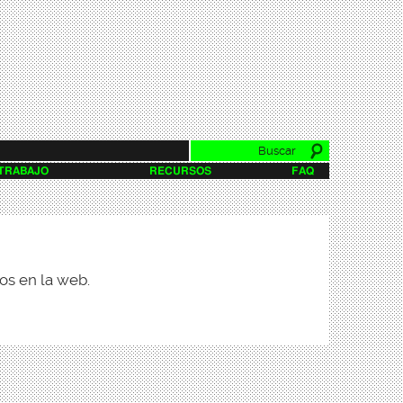
Buscar
Formulario de
 TRABAJO
RECURSOS
FAQ
búsqueda
os en la web.