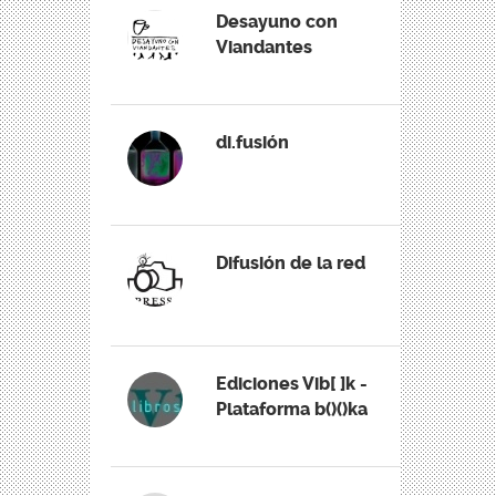
Desayuno con
Viandantes
di.fusión
Difusión de la red
Ediciones Vib[ ]k -
Plataforma b()()ka