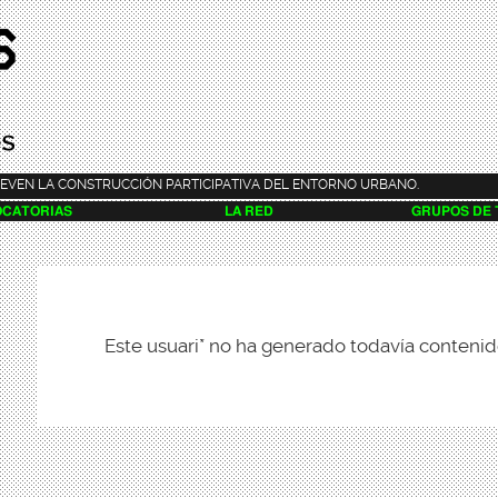
Pasar al
contenido
principal
EVEN LA CONSTRUCCIÓN PARTICIPATIVA DEL ENTORNO URBANO.
CATORIAS
LA RED
GRUPOS DE
Este usuari* no ha generado todavía contenid