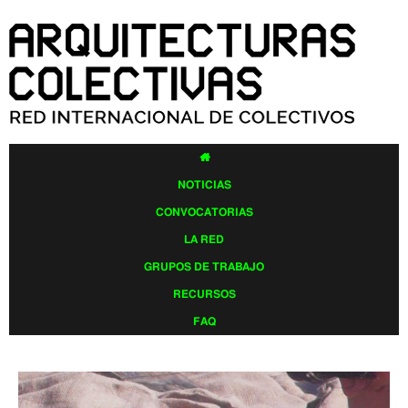
Pasar al
contenido
principal

NOTICIAS
CONVOCATORIAS
LA RED
GRUPOS DE TRABAJO
RECURSOS
FAQ