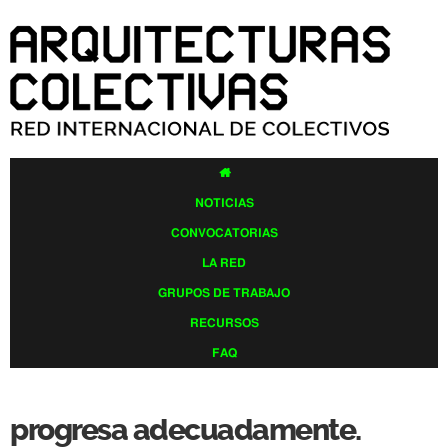
Pasar al
contenido
principal

NOTICIAS
CONVOCATORIAS
LA RED
GRUPOS DE TRABAJO
RECURSOS
FAQ
progresa adecuadamente.