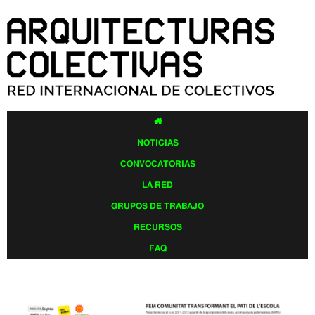
Pasar al
contenido
principal

NOTICIAS
CONVOCATORIAS
LA RED
GRUPOS DE TRABAJO
RECURSOS
FAQ