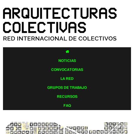
Pasar al
contenido
principal

NOTICIAS
CONVOCATORIAS
LA RED
GRUPOS DE TRABAJO
RECURSOS
FAQ