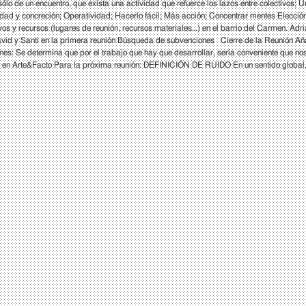
ólo de un encuentro, que exista una actividad que refuerce los lazos entre colectivos; U
ctividad y concreción; Operatividad; Hacerlo fácil; Más acción; Concentrar mentes
recursos (lugares de reunión, recursos materiales…) en el barrio del Carmen. Adrián
David y Santi en la primera reunión Búsqueda de subvenciones Cierre de la Reunión Añ
es: Se determina que por el trabajo que hay que desarrollar, sería conveniente que no
en Arte&Facto Para la próxima reunión: DEFINICIÓN DE RUIDO En un sentido global, n