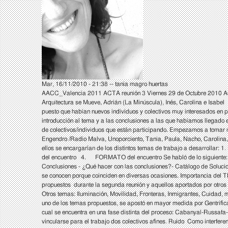
Mar, 16/11/2010 - 21:38 --
tania magro huertas
AACC_Valencia 2011 ACTA reunión 3 Viernes 29 de Octubre 2010 Arte&
Arquitectura se Mueve, Adrián (La Minúscula), Inés,
puesto que habían nuevos individuos y colectivos muy interesados en
introducción al tema y a las conclusiones a las que habíamos llegado e
de colectivos/individuos que están participando. Empezamos a tomar n
Engendro /Radio Malva, Unoporciento, Tania, Paula, Nacho, Carolina, 
ellos se encargarían de los distintos temas de trabajo a desarrollar: 
del encuentro 4. FORMATO del encuentro Se habló de lo siguiente: Po
Conclusiones - ¿Qué hacer con las conclusiones?- Catálogo de Solucio
se conocen porque coinciden en diversas ocasiones. Importancia del 
propuestos durante la segunda reunión y aquellos aportados por otros 
Otros temas: Iluminación, Movilidad, Fronteras, Inmigrantes, Cuidad, 
uno de los temas propuestos, se apostó en mayor medida por Gentrificac
cual se encuentra en una fase distinta del proceso: Cabanyal-Russafa
vincularse para el trabajo dos colectivos afines. Ruido Como interfere