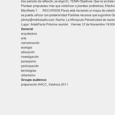
tras periodo de reflexión, se elige EL TEMA Objetivos: Que no se trate s
Plantear propuestas más que visibilizar o plantear problemas; Efe
Manifiesto 7. RECURSOS Paula está haciendo un mapa de colectivos y 
se pueda utilizar con posterioridad Posibles recursos que sugirieron 
johnny@melikstudio.com
; Nacho; La Minúscula Periodicidad de reunion
Lugar: Arte&Facto Próxima reunión: Viernes 12 de Noviembre 19:00h 
General:
arquitectura
arte
comunicación
ecología
educación
investigación
paisajismo
participación
tecnologías
urbanismo
Groups audience:
preparación AACC_Valencia 2011