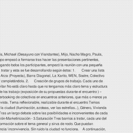
s, Michael (Desayuno con Viandantes), Mijo, Nacho Magro, Paula,
marse tras hacer las presentaciones pertinentes,
gando todos los participantes, empezó la reunión con una pequeña
 a tratar y esta se fue desarrollando según éstos: 1. Crear una lista
Arza (Proyecta), Barra Diagonal, La Xarito, WEN, Sostre, Colectivo
a ir completándola. 2. Creación de grupos de trabajo. Cada uno de
nvitar No está claro hasta que no tengamos más claro tema y estructura
os trabajo (exposición de su propuestas durante el encuentro ) –
erbooking de colectivos en encuentros anteriores, que más o menos ya
ista. Tema reflexionable, realizable durante el encuentro Temas
a ciudad (Iluminación, azoteas, ver las estrellas…), Género, Vivienda
Tras un largo debate sobre las posibilidades e inconvenientes de cada
ón-Marketinización - 3.Saturación Tres barrios a tratar, cada uno del
formación sobre el tema general y sirva de nodo. Que puedan
ncia/ inconvivencia. Sin ruido la ciudad no funciona. A continuación,