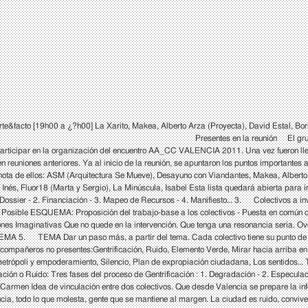
facto [19h00 a ¿?h00] La Xarito, Makea, Alberto Arza (Proyecta), David Estal, Bori
 Carolina e Isabel Presentes en la reunión El grupo empezó a for
 participar en la organización del encuentro AA_CC VALENCIA 2011. Una vez fueron lle
n reuniones anteriores. Ya al inicio de la reunión, se apuntaron los puntos importantes
ota de ellos: ASM (Arquitectura Se Mueve), Desayuno con Viandantes, Makea, Alberto 
Inés, Fluor18 (Marta y Sergio), La Minúscula, Isabel Esta lista quedará abierta par
1. Dossier - 2. Financiación - 3. Mapeo de Recursos - 4. Manifiesto… 3. Colectivos a i
sible ESQUEMA: Proposición del trabajo-base a los colectivos - Puesta en común de l
nes Imaginativas Que no quede en la intervención. Que tenga una resonancia seria. Ov
TEMA 5. TEMA Dar un paso más, a partir del tema. Cada colectivo tiene su punto de v
compañeros no presentes:Gentrificación, Ruido, Elemento Verde, Mirar hacia arriba en l
metrópoli y empoderamiento, Silencio, Plan de expropiación ciudadana, Los sentidos… 
ión o Ruido: Tres fases del proceso de Gentrificación : 1. Degradación - 2. Especulaci
-Carmen Idea de vinculación entre dos colectivos. Que desde Valencia se prepare la in
ncia, todo lo que molesta, gente que se mantiene al margen. La ciudad es ruido, convive