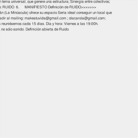
n tema universal, que genere una estructura; Sinergia entre colectivos;
 Elección: RUIDO 6. MANIFIESTO Definición de RUIDO>>>>>>>
 (La Minúscula) ofrece su espacio Seria ideal conseguir un local que
adir al mailing:
makeatuvida@gmail.com
;
olacarola@gmail.com
;
s reuniésemos cada 15 días. Día y hora: Viernes a las 19:00h.
o sólo sonido. Definición abierta de Ruido