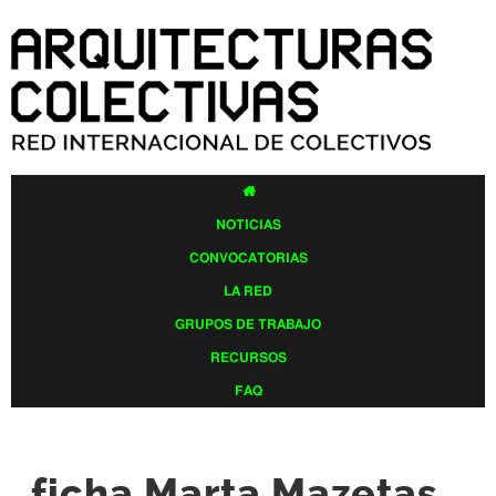
Pasar al
contenido
principal

NOTICIAS
CONVOCATORIAS
LA RED
GRUPOS DE TRABAJO
RECURSOS
FAQ
ficha Marta Mazetas