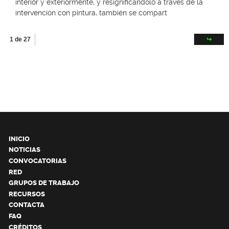
interior y exteriormente, y resignificandolo a traves de la
intervención con pintura, también se compart
1 de 27
↪
INICIO
NOTICIAS
CONVOCATORIAS
RED
GRUPOS DE TRABAJO
RECURSOS
CONTACTA
FAQ
CRÉDITOS