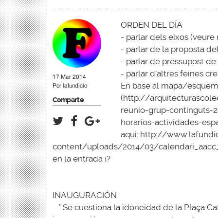
ORDEN DEL DÍA
- parlar dels eixos (veure
- parlar de la proposta del
- parlar de pressupost de
- parlar d'altres feines c
17 Mar 2014
En base al mapa/esquema 
Por
lafundicio
(
http://arquitecturasco
Comparte
reunio-grup-continguts-
horarios-actividades-esp
aquí:
http://www.lafundi
content/uploads/2014/03/calendari_aacc_
en la entrada ¡?
INAUGURACIÓN
* Se cuestiona la idoneidad de la Plaça Ca