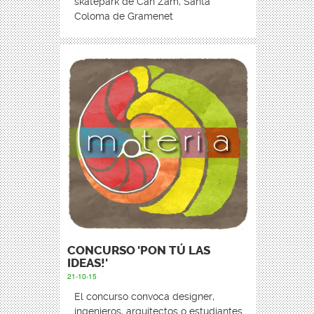
skatepark de Can Zam, Santa
Coloma de Gramenet
CONCURSO 'PON TÚ LAS
IDEAS!'
21-10-15
El concurso convoca designer,
ingenieros, arquitectos o estudiantes