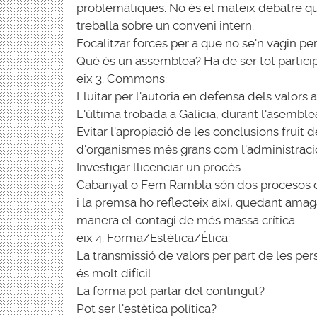
problemàtiques. No és el mateix debatre qu
treballa sobre un conveni intern.
Focalitzar forces per a que no se'n vagin pe
Què és un assemblea? Ha de ser tot particip
eix 3. Commons:
Lluitar per l'autoria en defensa dels valors a
L'última trobada a Galícia, durant l'asemble
Evitar l'apropiació de les conclusions fruit de
d'organismes més grans com l'administraci
Investigar llicenciar un procès.
Cabanyal o Fem Rambla són dos procesos dife
i la premsa ho reflecteix així, quedant amag
manera el contagi de més massa crítica.
eix 4. Forma/Estètica/Ética:
La transmissió de valors per part de les per
és molt difícil.
La forma pot parlar del contingut?
Pot ser l'estètica política?