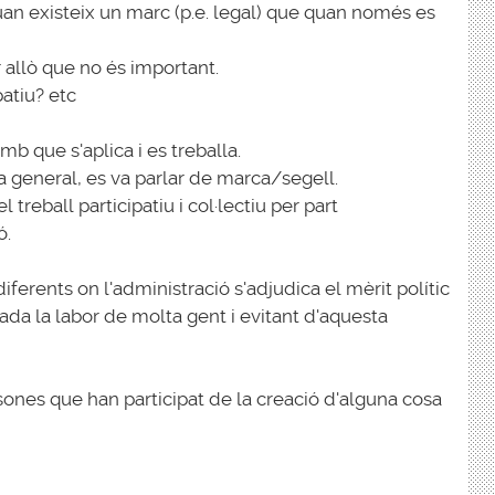
an existeix un marc (p.e. legal) que quan només es
r allò que no és important.
atiu? etc
mb que s'aplica i es treballa.
a general, es va parlar de marca/segell.
l treball participatiu i col·lectiu per part
ó.
rents on l'administració s'adjudica el mèrit polític
ada la labor de molta gent i evitant d'aquesta
sones que han participat de la creació d'alguna cosa