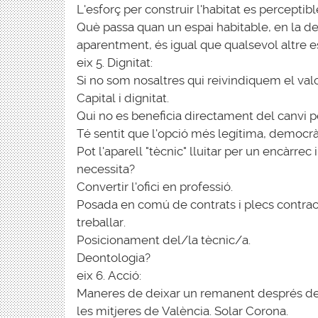
L'esforç per construir l'habitat es perceptibl
Què passa quan un espai habitable, en la defi
aparentment, és igual que qualsevol altre es
eix 5. Dignitat:
Si no som nosaltres qui reivindiquem el valo
Capital i dignitat.
Qui no es beneficia directament del canvi pel
Té sentit que l'opció més legítima, democrà
Pot l'aparell "tècnic" lluitar per un encàrrec i
necessita?
Convertir l'ofici en professió.
Posada en comú de contrats i plecs contrac
treballar.
Posicionament del/la tècnic/a.
Deontologia?
eix 6. Acció:
Maneres de deixar un remanent després de 
les mitjeres de València. Solar Corona.