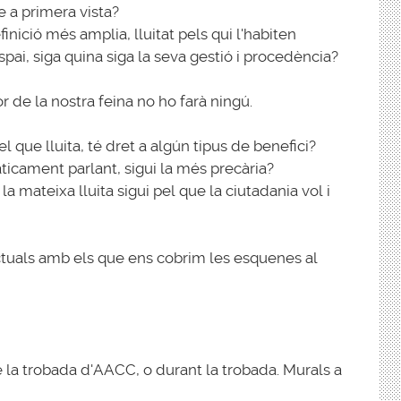
e a primera vista?
nició més amplia, lluitat pels qui l'habiten
pai, siga quina siga la seva gestió i procedència?
r de la nostra feina no ho farà ningú.
 que lluita, té dret a algún tipus de benefici?
ticament parlant, sigui la més precària?
 la mateixa lluita sigui pel que la ciutadania vol i
tuals amb els que ens cobrim les esquenes al
la trobada d'AACC, o durant la trobada. Murals a