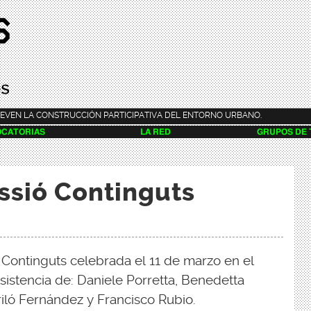
Pasar al
contenido
principal
EVEN LA CONSTRUCCIÓN PARTICIPATIVA DEL ENTORNO URBANO.
CATORIAS
LA RED
GRUPOS DE
ssió Continguts
 Continguts celebrada el 11 de marzo en el
asistencia de: Daniele Porretta, Benedetta
iló Fernández y Francisco Rubio.