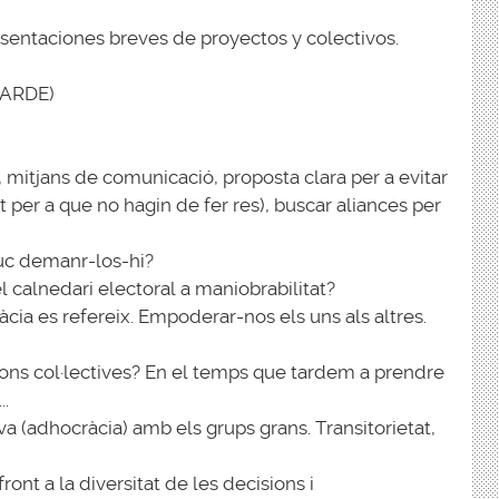
sentaciones breves de proyectos y colectivos.
ARDE)
a, mitjans de comunicació, proposta clara per a evitar
ot per a que no hagin de fer res), buscar aliances per
puc demanr-los-hi?
l calnedari electoral a maniobrabilitat?
cia es refereix. Empoderar-nos els uns als altres.
sions col·lectives? En el temps que tardem a prendre
..
va (adhocràcia) amb els grups grans. Transitorietat,
nt a la diversitat de les decisions i