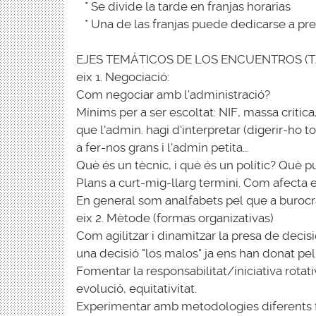
* Se divide la tarde en franjas horarias
* Una de las franjas puede dedicarse a pre
EJES TEMÁTICOS DE LOS ENCUENTROS (T
eix 1. Negociació:
Com negociar amb l'administració?
Mínims per a ser escoltat: NIF, massa crític
que l'admin. hagi d'interpretar (digerir-ho t
a fer-nos grans i l'admin petita...
Què és un tècnic, i què és un polític? Què 
Plans a curt-mig-llarg termini. Com afecta e
En general som analfabets pel que a burocrà
eix 2. Mètode (formas organizativas)
Com agilitzar i dinamitzar la presa de deci
una decisió "los malos" ja ens han donat pel.
Fomentar la responsabilitat/iniciativa rotati
evolució, equitativitat.
Experimentar amb metodologies diferents fro