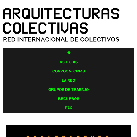
Pasar al
contenido
principal

NOTICIAS
CONVOCATORIAS
LA RED
GRUPOS DE TRABAJO
RECURSOS
FAQ