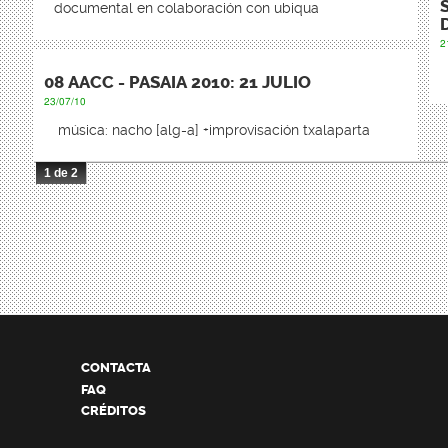
documental en colaboración con ubiqua
2
08 AACC - PASAIA 2010: 21 JULIO
23/07/10
música: nacho [alg-a] +improvisación txalaparta
1 de 2
CONTACTA
FAQ
CRÉDITOS