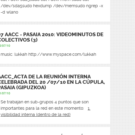
/dev/sda5sudo hexdump /dev/memsudo ngrep -x
-d wlan0
07 AACC - PASAIA 2010: VIDEOMINUTOS DE
COLECTIVOS (3)
2/07/10
music: lukkah
http://www.myspace.com/lukkah
AACC_ACTA DE LA REUNIÓN INTERNA
CELEBRADA DEL 20 /07/10 EN LA CÚPULA,
PASAIA (GIPUZKOA)
1/07/10
Se trabajan en sub-grupos 4 puntos que son
importantes para la red en este momento:
1.
visibilidad interna (dentro de la red)