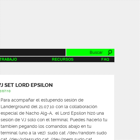
Buscar
Formulario de
 TRABAJO
RECURSOS
FAQ
búsqueda
VJ SET LORD EPSILON
2/07/10
Para acompañar el estupendo sesión de
Landerground del 21.07.10 con la collaboración
especial de Nacho Alg-A, el Lord Epsilon hizó una
sesión de VJ solo con el terminal. Puedes hacerlo tu
tambien pegando los comandos abajo en tu
terminal (uno a la vez) :sudo cat /dev/random sudo
cat /dev/sda5sudo cat /dev/mem sudo cat