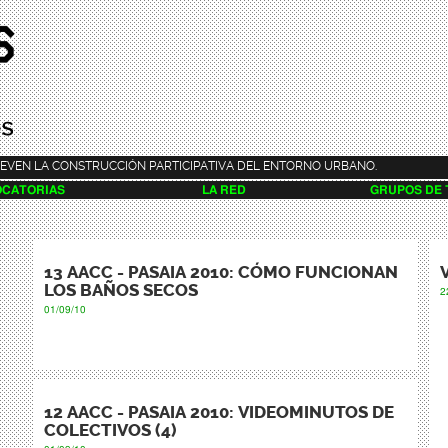
Pasar al
contenido
principal
EVEN LA CONSTRUCCIÓN PARTICIPATIVA DEL ENTORNO URBANO.
CATORIAS
LA RED
GRUPOS DE
13 AACC - PASAIA 2010: CÓMO FUNCIONAN
LOS BAÑOS SECOS
2
01/09/10
12 AACC - PASAIA 2010: VIDEOMINUTOS DE
COLECTIVOS (4)