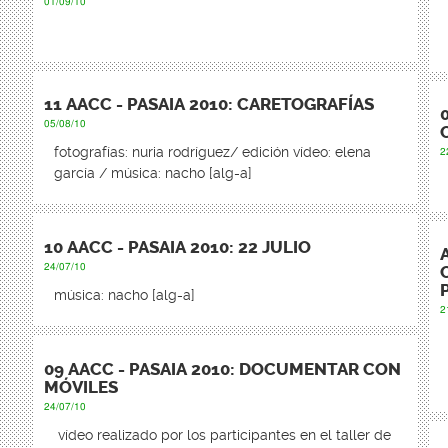
01/09/10
11 AACC - PASAIA 2010: CARETOGRAFÍAS
05/08/10
fotografías: nuria rodríguez/ edición vídeo: elena
2
garcía / música: nacho [alg-a]
10 AACC - PASAIA 2010: 22 JULIO
24/07/10
música: nacho [alg-a]
2
09 AACC - PASAIA 2010: DOCUMENTAR CON
MÓVILES
24/07/10
vídeo realizado por los participantes en el taller de