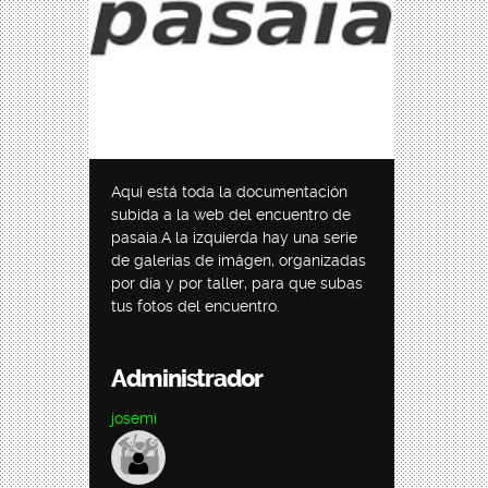
Aquí está toda la documentación
subida a la web del encuentro de
pasaia.A la izquierda hay una serie
de galerías de imágen, organizadas
por día y por taller, para que subas
tus fotos del encuentro.
Administrador
josemi