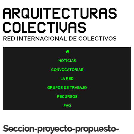
Pasar al
contenido
principal

NOTICIAS
CONVOCATORIAS
LA RED
GRUPOS DE TRABAJO
RECURSOS
FAQ
Seccion-proyecto-propuesto-