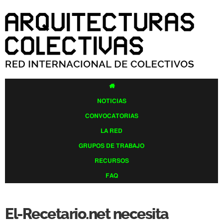
Pasar al
contenido
principal

NOTICIAS
CONVOCATORIAS
LA RED
GRUPOS DE TRABAJO
RECURSOS
FAQ
El-Recetario.net necesita