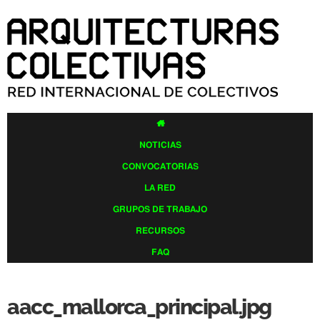
Pasar al
contenido
principal

NOTICIAS
CONVOCATORIAS
LA RED
GRUPOS DE TRABAJO
RECURSOS
FAQ
aacc_mallorca_principal.jpg