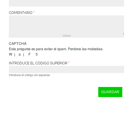
COMENTARIO
*
CAPTCHA
Esta pregunta es para evitar el spam. Perdona las molestias.
W
j
a
j
F
5
INTRODUCE EL CÓDIGO SUPERIOR
*
Introduce el código sin espacios