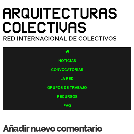
Pasar al
contenido
principal

NOTICIAS
CONVOCATORIAS
LA RED
GRUPOS DE TRABAJO
RECURSOS
FAQ
Añadir nuevo comentario