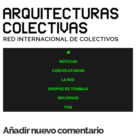
Pasar al
contenido
principal

NOTICIAS
CONVOCATORIAS
LA RED
GRUPOS DE TRABAJO
RECURSOS
FAQ
Añadir nuevo comentario