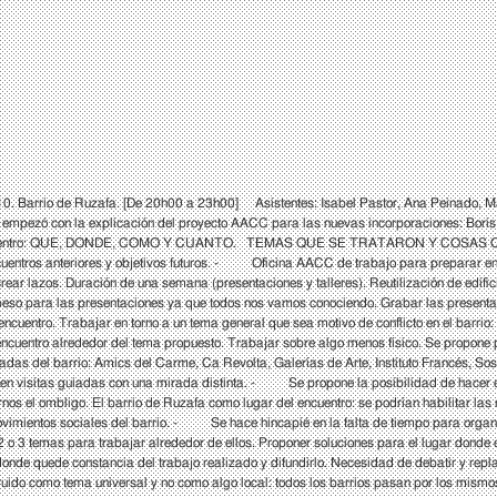
arrio de Ruzafa. [De 20h00 a 23h00] Asistentes: Isabel Pastor, Ana Peinado, Manu, 
mpezó con la explicación del proyecto AACC para las nuevas incorporaciones: Bori
ximo encuentro: QUE, DONDE, COMO Y CUANTO. TEMAS QUE SE TRATARON Y COSAS 
 encuentros anteriores y objetivos futuros. - Oficina AACC de trabajo para prepara
 crear lazos. Duración de una semana (presentaciones y talleres). Reutilización de e
 peso para las presentaciones ya que todos nos vamos conociendo. Grabar las presentaci
entro. Trabajar en torno a un tema general que sea motivo de conflicto en el barrio: 
l encuentro alrededor del tema propuesto. Trabajar sobre algo menos físico. Se propone 
zadas del barrio: Amics del Carme, Ca Revolta, Galerías de Arte, Instituto Francés, S
onen visitas guiadas con una mirada distinta. - Se propone la posibilidad de hacer el
os el ombligo. El barrio de Ruzafa como lugar del encuentro: se podrían habilitar las n
imientos sociales del barrio. - Se hace hincapié en la falta de tiempo para organiza
3 temas para trabajar alrededor de ellos. Proponer soluciones para el lugar donde es
de quede constancia del trabajo realizado y difundirlo. Necesidad de debatir y repl
do como tema universal y no como algo local: todos los barrios pasan por los mism