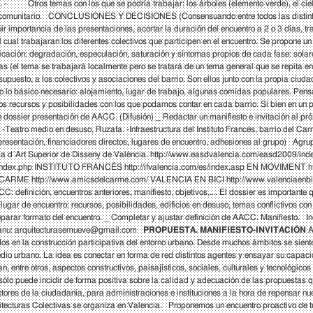
 Otros temas con los que se podría trabajar: los árboles (elemento verde), el cie
o y comunitario. CONCLUSIONES Y DECISIONES (Consensuando entre todos las distinta
r importancia de las presentaciones, acortar la duración del encuentro a 2 o 3 días, tra
cual trabajaran los diferentes colectivos que participen en el encuentro. Se propone un
icación: degradación, especulación, saturación y síntomas propios de cada fase: solare
 (el tema se trabajará localmente pero se tratará de un tema general que se repita en 
 supuesto, a los colectivos y asociaciones del barrio. Son ellos junto con la propia ci
sólo lo básico necesario: alojamiento, lugar de trabajo, algunas comidas populares. Pens
n los recursos y posibilidades con los que podamos contar en cada barrio. Si bien en u
 dossier presentación de AACC. (Difusión) _ Redactar un manifiesto e invitación al 
Teatro medio en desuso, Ruzafa. -Infraestructura del Instituto Francés, barrio del Ca
presentación, financiadores directos, lugares de encuentro, adhesiones al grupo) A
´Art Superior de Disseny de València.
http://www.easdvalencia.com/easd2009/inde
index.php
INSTITUTO FRANCÉS
http://ifvalencia.com/es/index.asp
EN MOVIMENT
h
 CARME
http://www.amicsdelcarme.com/
VALENCIA EN BICI
http://www.valenciaenbi
definición, encuentros anteriores, manifiesto, objetivos,…. El dossier es importante q
 lugar de encuentro: recursos, posibilidades, edificios en desuso, temas conflictivos co
eparar formato del encuentro. _ Completar y ajustar definición de AACC. Manifiesto. In
nu:
arquitecturasemueve@gmail.com
PROPUESTA.
MANIFIESTO-INVITACIÓN
A
dos en la construcción participativa del entorno urbano. Desde muchos ámbitos se sien
dio urbano. La idea es conectar en forma de red distintos agentes y ensayar su capacida
 entre otros, aspectos constructivos, paisajísticos, sociales, culturales y tecnológico
sólo puede incidir de forma positiva sobre la calidad y adecuación de las propuestas 
tores de la ciudadanía, para administraciones e instituciones a la hora de repensar 
tecturas Colectivas se organiza en Valencia. Proponemos un encuentro proactivo de tra