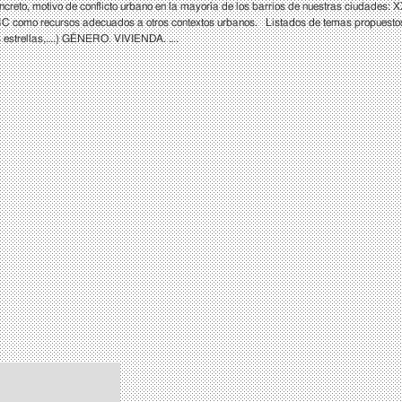
concreto, motivo de conflicto urbano en la mayoría de los barrios de nuestras ciudade
de AACC como recursos adecuados a otros contextos urbanos. Listados de temas pr
 estrellas,….) GÉNERO. VIVIENDA. ….