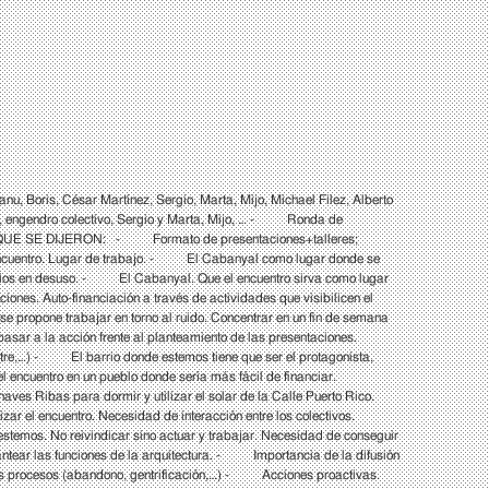
Boris, César Martínez, Sergio, Marta, Mijo, Michael Filez, Alberto
s, engendro colectivo, Sergio y Marta, Mijo, … - Ronda de
QUE SE DIJERON: - Formato de presentaciones+talleres;
r encuentro. Lugar de trabajo. - El Cabanyal como lugar donde se
dificios en desuso. - El Cabanyal. Que el encuentro sirva como lugar
ones. Auto-financiación a través de actividades que visibilicen el
se propone trabajar en torno al ruido. Concentrar en un fin de semana
pasar a la acción frente al planteamiento de las presentaciones.
ostre,…) - El barrio donde estemos tiene que ser el protagonista,
 encuentro en un pueblo donde sería más fácil de financiar.
aves Ribas para dormir y utilizar el solar de la Calle Puerto Rico.
r el encuentro. Necesidad de interacción entre los colectivos.
temos. No reivindicar sino actuar y trabajar. Necesidad de conseguir
antear las funciones de la arquitectura. - Importancia de la difusión
os procesos (abandono, gentrificación,…) - Acciones proactivas.