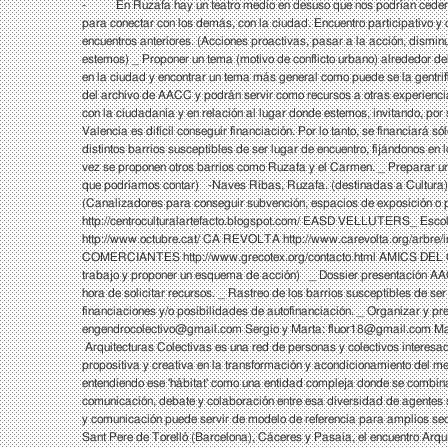
- En Ruzafa hay un teatro medio en desuso que nos podrían ceder. -
para conectar con los demás, con la ciudad. Encuentro participativ
encuentros anteriores. (Acciones proactivas, pasar a la acción, disminui
estemos) _ Proponer un tema (motivo de conflicto urbano) alrededor del 
en la ciudad y encontrar un tema más general como puede se la gentrif
del archivo de AACC y podrán servir como recursos a otras experiencias
con la ciudadanía y en relación al lugar donde estemos, invitando, por
Valencia es difícil conseguir financiación. Por lo tanto, se financiará 
distintos barrios susceptibles de ser lugar de encuentro, fijándonos e
vez se proponen otros barrios como Ruzafa y el Carmen. _ Preparar un
que podríamos contar) -Naves Ribas, Ruzafa. (destinadas a Cultura) -
(Canalizadores para conseguir subvención, espacios de exposición o 
http://centroculturalartefacto.blogspot.com/
EASD VELLUTERS_ Escola d
http://www.octubre.cat/
CA REVOLTA
http://www.carevolta.org/arbre/
COMERCIANTES
http://www.grecotex.org/contacto.html
AMICS DEL
trabajo y proponer un esquema de acción) _ Dossier presentación AACC: 
hora de solicitar recursos. _ Rastreo de los barrios susceptibles de ser
financiaciones y/o posibilidades de autofinanciación. _ Organizar y pr
engendrocolectivo@gmail.com
Sergio y Marta:
fluor18@gmail.com
Ma
Arquitecturas Colectivas es una red de personas y colectivos interesa
propositiva y creativa en la transformación y acondicionamiento del me
entendiendo ese 'hábitat' como una entidad compleja donde se combinan,
comunicación, debate y colaboración entre esa diversidad de agentes 
y comunicación puede servir de modelo de referencia para amplios sec
Sant Pere de Torelló (Barcelona), Cáceres y Pasaia, el encuentro Arqui