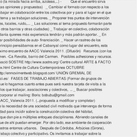
lo (la mirada hacia arriba, azoteas,…) - Que el encuentro sirva
s opiniones y propuestas) _ Cambiar el formato con respecto a los
bajar en colaboración entre los colectivos por y para el lugar en el que
 tema y se trabajan soluciones. _ Proponer tres puntos de intervención
s, locales, ruido,…. _ Las soluciones al tema propuesto formarán parte
otros barrios y otras ciudades) _ Trabajar en colectivo, colaboración
udadanía quienes más experiencia tendrán y más podrán aportar. _ En
ar posibilidades de auto- financiación. _ Hacer un rastreo de los
n principio pensábamos en el Cabanyal como lugar del encuentro, esta
próximo encuentro de AACC Valencia 2011. (Difusión) Recursos (con los
rmen. -Ca Revolta, barrio del Carmen. Posibles adhesiones y recursos.
grupació SOSTRE
http://www.sostre.org/
Centre cultural ARTE & FACTO
x.html
Centre de Cultura Contemporánea OCTUBRE
ttp://enmovimentweb.blogspot.com/
UNIÓN GREMIAL DE
ci.es/
FASES DE TRABAJO ABIERTAS (Formar de grupos de
ue lo hagamos cuanto antes pues será nuestra tarjeta de visita a la
n los que trabajar, asociaciones y colectivos, … _ Buscar posibles
corporar al mailing: Boris:
bobubu@gmail.com
ACC_Valencia 2011. (…propuesta a modificar y completar)
te la necesidad de una sociedad civil motivada que intervenga de forma
d para incidir sobre la construcción colectiva del hábitat,
s que dan pie a múltiples enfoques disciplinares. Abriendo canales de
que de ahí puedan emerger. Por otro lado, ese ambiente de cooperación
nuestros entornos urbanos. Después de Córdoba, Arbúcies (Girona),
bajo colectivo y participativo. Os invitamos a trabajar sobre la