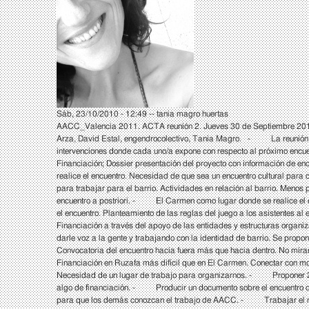
Sáb, 23/10/2010 - 12:49 --
tania magro huertas
AACC_Valencia 2011. ACTA reunión 2. Jueves 30 de Septiembre 2010. B
Arza, David Estal, engendrocolectivo, Tania Magro. - La reunión e
intervenciones donde cada uno/a expone con respecto al pró
Financiación; Dossier presentación del proyecto con información de
realice el encuentro. Necesidad de que sea un encuentro cultural para
para trabajar para el barrio. Actividades en relación al barrio. Menos
encuentro a postriori. - El Carmen como lugar donde se realice el encu
el encuentro. Planteamiento de las reglas del juego a los asistentes a
Financiación a través del apoyo de las entidades y estructuras organi
darle voz a la gente y trabajando con la identidad de barrio. Se prop
Convocatoria del encuentro hacia fuera más que hacia dentro. No mirarn
Financiación en Ruzafa más difícil que en El Carmen. Conectar con mov
Necesidad de un lugar de trabajo para organizarnos. - Proponer 2 o 
algo de financiación. - Producir un documento sobre el encuentro don
para que los demás conozcan el trabajo de AACC. - Trabajar el rui