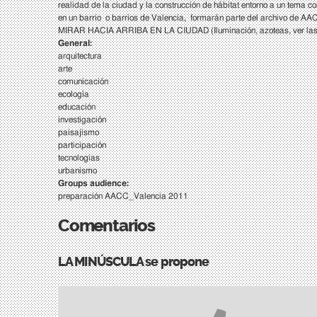
realidad de la ciudad y la construcción de hábitat entorno a un tema 
en un barrio o barrios de Valencia, formarán parte del archivo 
MIRAR HACIA ARRIBA EN LA CIUDAD (Iluminación, azoteas, ver las
General:
arquitectura
arte
comunicación
ecología
educación
investigación
paisajismo
participación
tecnologías
urbanismo
Groups audience:
preparación AACC_Valencia 2011
Comentarios
LA MINÚSCULA se propone