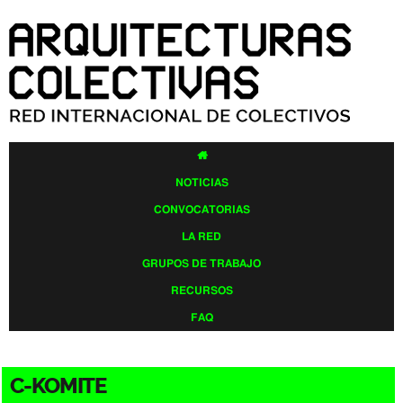
Pasar al
contenido
principal

NOTICIAS
CONVOCATORIAS
LA RED
GRUPOS DE TRABAJO
RECURSOS
FAQ
C-KOMITE